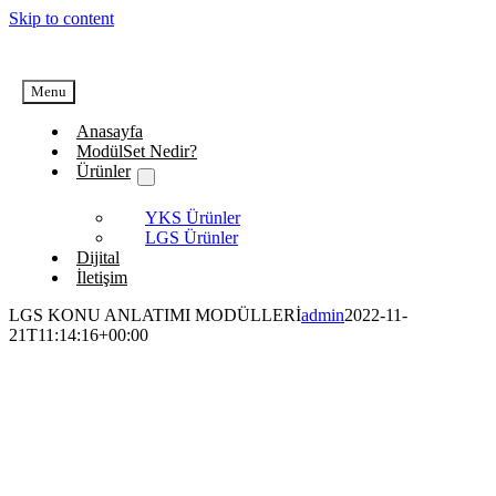
Skip to content
Menu
Anasayfa
ModülSet Nedir?
Ürünler
YKS Ürünler
LGS Ürünler
Dijital
İletişim
LGS KONU ANLATIMI MODÜLLERİ
admin
2022-11-
21T11:14:16+00:00