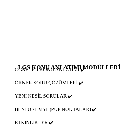
LGS KONU ANLATIMI MODÜLLERİ
ÖĞRETİCİ KONU ANLATIMI ✔️
ÖRNEK SORU ÇÖZÜMLERİ ✔️
YENİ NESİL SORULAR ✔️
BENİ ÖNEMSE (PÜF NOKTALAR) ✔️
ETKİNLİKLER ✔️